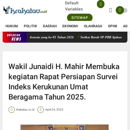
Default
Variables
SITEMAP
HUKUM
POLITIK
DAERAH
EKONOMI
OLAHRAGA
OPINI
ADV
BREAKING
ahayu Republik Indonesia yang ke-81 Tahun 2026
Serikat Buruh SP-PBB Ajukan Kemitr
NEWS
Wakil Junaidi H. Mahir Membuka
kegiatan Rapat Persiapan Survei
Indeks Kerukunan Umat
Beragama Tahun 2025.
Krakatau.co.id
April 24, 2025